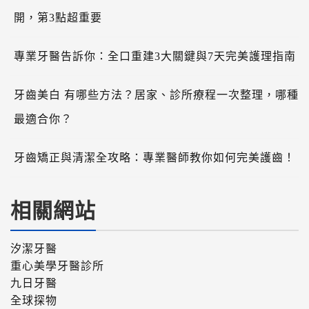
開，第3點超重要
專業牙醫告訴你：全口重建3大關鍵與7天完美護理指南
牙齒美白 有哪些方法？居家、診所療程一次整理，哪種
最適合你？
牙齒矯正與清潔全攻略：專業醫師教你如何完美護齒！
相關網站
汐潔牙醫
重心美學牙醫診所
九日牙醫
全球探物