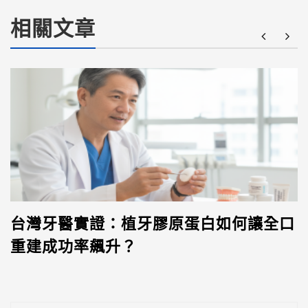
相關文章
台灣牙醫實證：植牙膠原蛋白如何讓全口
重建成功率飆升？