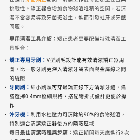
挑戰性。矯正器會增加食物殘渣堆積的空間，若清
潔不當容易導致牙菌斑滋生，進而引發蛀牙或牙齦
問題。
專用清潔工具介紹：
矯正患者需要配備特殊清潔工
具組合：
矯正專用牙刷：
V型刷毛設計能有效清潔矯正器周
圍，比一般牙刷更深入清潔牙齒表面與金屬線之間
的縫隙
牙間刷：
細小刷頭可穿過矯正線下方清潔牙縫，建
議選擇0.4mm極細規格，搭配彎折式設計更便於操
作
沖牙機：
利用水柱壓力可清除約90%的食物殘渣，
特別適合清潔矯正器後方的隱蔽區域
每日最佳清潔時程與步驟：
矯正期間每天應進行3次