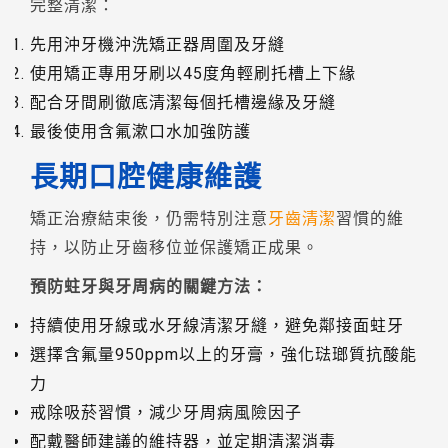
完整清潔：
先用沖牙機沖洗矯正器周圍及牙縫
使用矯正專用牙刷以45度角輕刷托槽上下緣
配合牙間刷徹底清潔每個托槽邊緣及牙縫
最後使用含氟漱口水加強防護
長期口腔健康維護
矯正治療結束後，仍需特別注意
牙齒清潔
習慣的維
持，以防止牙齒移位並保護矯正成果。
預防蛀牙與牙周病的關鍵方法：
持續使用牙線或水牙線清潔牙縫，避免鄰接面蛀牙
選擇含氟量950ppm以上的牙膏，強化琺瑯質抗酸能
力
戒除吸菸習慣，減少牙周病風險因子
配戴醫師建議的維持器，並定期清潔消毒