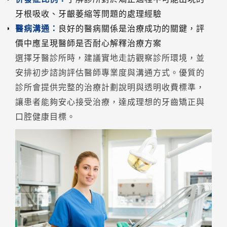
牙根吸收、牙齦萎縮等問題的處理經驗
醫病溝通：
良好的醫病關係是治療成功的關鍵，評
價中應呈現醫師是否耐心解釋治療方案
選擇牙醫診所時，建議實地走訪觀察診所環境，並
安排初步諮詢評估醫師專業度與溝通方式。優質的
診所會提供完整的治療計劃說明與透明收費標準，
讓患者能夠安心接受治療，達成理想的牙齒矯正與
口腔健康目標。