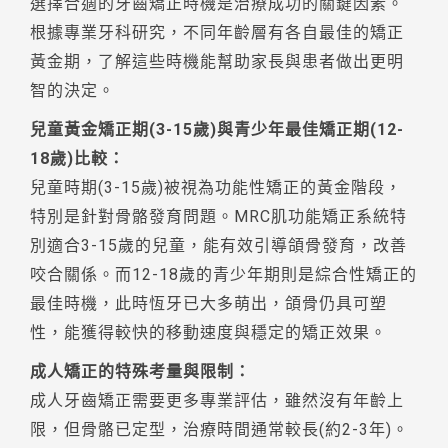
選擇合適的牙齒矯正時機是治療成功的關鍵因素。
根據專業牙科研究，不同年齡層有各自最佳的矯正
黃金期，了解這些時機能幫助家長與患者做出更明
智的決定。
兒童黃金矯正期(3-15歲)與青少年最佳矯正期(12-
18歲)比較：
兒童時期(3-15歲)被視為功能性矯正的黃金階段，
特別是針對骨骼發育問題。MRC肌功能矯正系統特
別適合3-15歲的兒童，能有效引導頜骨發育，改善
咬合關係。而12-18歲的青少年期則是綜合性矯正的
最佳時機，此時恆牙已大多萌出，頜骨仍具可塑
性，能獲得較快的移動速度與穩定的矯正效果。
成人矯正的特殊考量與限制：
成人牙齒矯正需要更多專業評估，雖然沒有年齡上
限，但骨骼已定型，治療時間通常較長(約2-3年)。