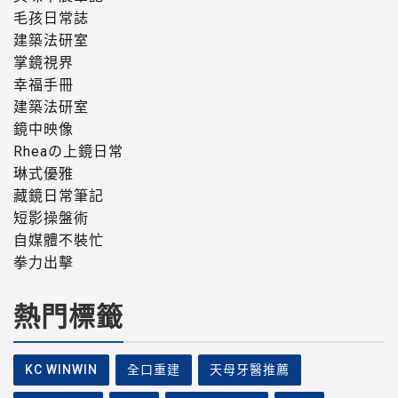
毛孩日常誌
建築法研室
掌鏡視界
幸福手冊
建築法研室
鏡中映像
Rheaの上鏡日常
琳式優雅
藏鏡日常筆記
短影操盤術
自媒體不裝忙
拳力出擊
熱門標籤
KC WINWIN
全口重建
天母牙醫推薦