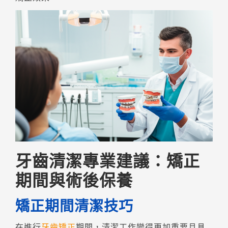
牙齒清潔專業建議：矯正
期間與術後保養
矯正期間清潔技巧
在進行
牙齒矯正
期間，清潔工作變得更加重要且具