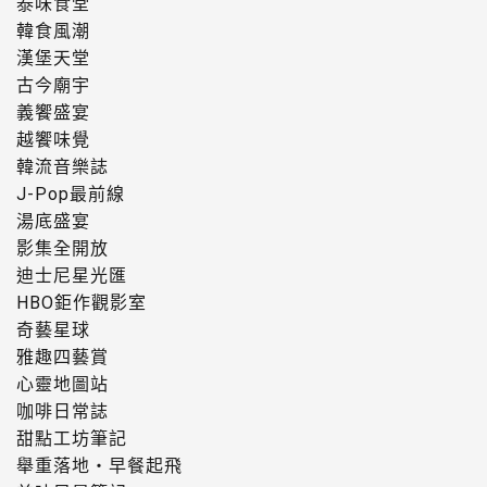
泰味食堂
韓食風潮
漢堡天堂
古今廟宇
義饗盛宴
越饗味覺
韓流音樂誌
J-Pop最前線
湯底盛宴
影集全開放
迪士尼星光匯
HBO鉅作觀影室
奇藝星球
雅趣四藝賞
心靈地圖站
咖啡日常誌
甜點工坊筆記
舉重落地・早餐起飛