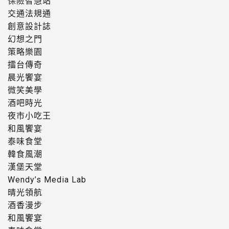
保險智慧站
交通法規通
創意設計誌
幻想之門
策略樂園
擂台傳奇
晨光饗宴
微笑美學
酒吧時光
夜市小吃王
和風饗宴
泰味食堂
韓食風潮
漢堡天堂
Wendy’s Media Lab
晴光領航
酒香漫步
和風饗宴