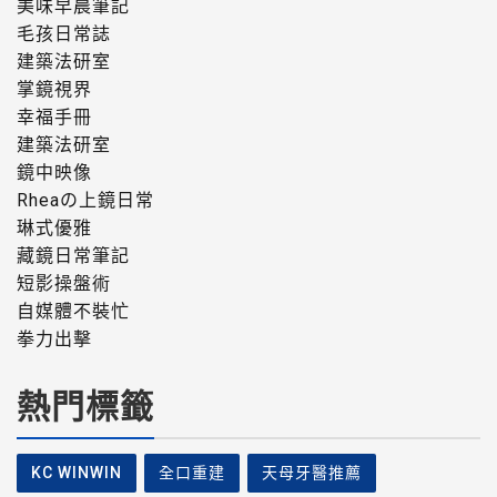
美味早晨筆記
毛孩日常誌
建築法研室
掌鏡視界
幸福手冊
建築法研室
鏡中映像
Rheaの上鏡日常
琳式優雅
藏鏡日常筆記
短影操盤術
自媒體不裝忙
拳力出擊
熱門標籤
KC WINWIN
全口重建
天母牙醫推薦