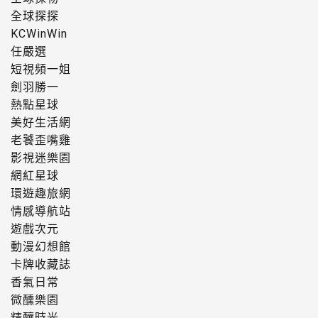
全球探探
KCWinWin
任嚴選
短視頻一姐
劍羽勝一
熱點星球
美好生活網
老饕歪嘴雞
影視迷樂園
網紅星球
環遊趣旅網
情感導航站
遊戲次元
動漫幻想館
卡牌收藏誌
香氣日常
微醺樂園
精釀時光