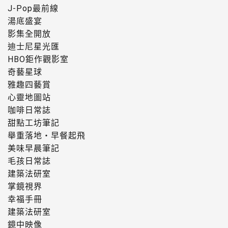
J-Pop最前線
湯底盛宴
影集全開放
迪士尼星光匯
HBO鉅作觀影室
奇藝星球
雅趣四藝賞
心靈地圖站
咖啡日常誌
甜點工坊筆記
舉重落地・早餐起飛
美味早晨筆記
毛孩日常誌
建築法研室
掌鏡視界
幸福手冊
建築法研室
鏡中映像