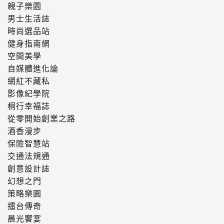
親子樂園
男士生活誌
時尚選品站
健身指南網
空間美學
自媒體進化論
網紅不藏私
影像紀學院
桐行幸福誌
從零開始創業之路
酒香漫步
保險智慧站
交通法規通
創意設計誌
幻想之門
策略樂園
擂台傳奇
晨光饗宴