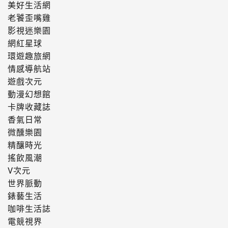
美好生活網
老饕歪嘴雞
影視迷樂園
網紅星球
環遊趣旅網
情感導航站
遊戲次元
動漫幻想館
卡牌收藏誌
香氣日常
微醺樂園
精釀時光
搖飲風潮
V次元
世界脈動
錶藝生活
咖啡生活誌
電競視界